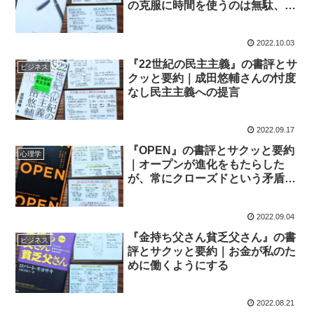
の克服に時間を使うのは無駄、強
みで戦え！
2022.10.03
『22世紀の民主主義』の書評とサ
ビジネス
クッと要約｜成田悠輔さんの忖度
なし民主主義への提言
2022.09.17
『OPEN』の書評とサクッと要約
心理学
｜オープンが進化をもたらした
が、常にクローズドという矛盾を
抱えている
2022.09.04
『金持ち父さん貧乏父さん』の書
ビジネス
評とサクッと要約｜お金が私のた
めに働くようにする
2022.08.21