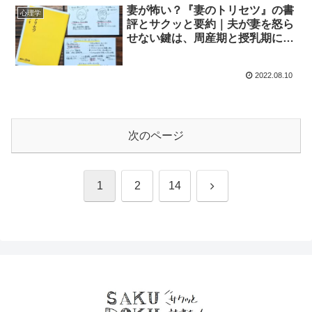
妻が怖い？『妻のトリセツ』の書
心理学
評とサクッと要約｜夫が妻を怒ら
せない鍵は、周産期と授乳期にあ
り
2022.08.10
次のページ
次
1
2
14
へ