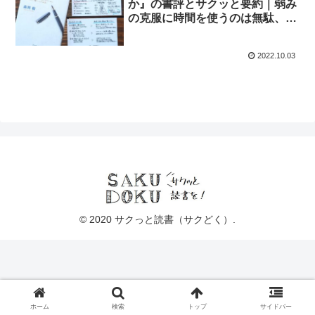
か』の書評とサクッと要約｜弱み
の克服に時間を使うのは無駄、強
みで戦え！
2022.10.03
© 2020 サクっと読書（サクどく）.
ホーム
検索
トップ
サイドバー