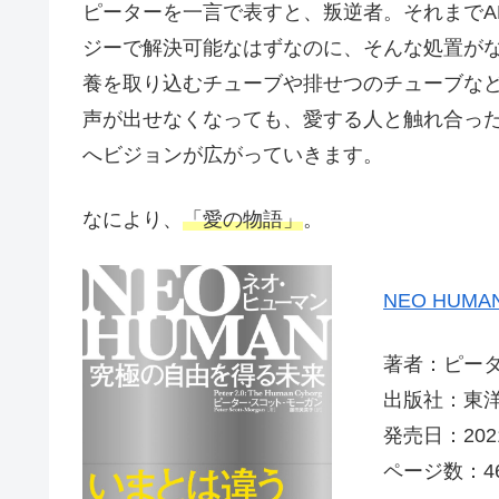
ピーターを一言で表すと、叛逆者。それまでA
ジーで解決可能なはずなのに、そんな処置が
養を取り込むチューブや排せつのチューブな
声が出せなくなっても、愛する人と触れ合っ
へビジョンが広がっていきます。
なにより、
「愛の物語」
。
NEO HU
著者：ピー
出版社：東
発売日：2021
ページ数：4