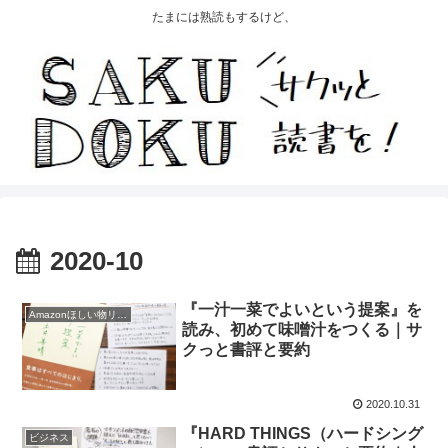
たまには熟読もするけど、
2020-10
『一汁一菜でよいという提案』を
Amazonほしい物リスト2020
読み、初めて味噌汁をつくる｜サ
クっと書評と要約
2020.10.31
『HARD THINGS（ハードシング
ビジネス