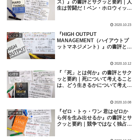
ス）』の書評とサクッと要約｜人
生は苦闘だ！ベン・ホロウィッツ
｜ネットスケープの新規株式公開
から苦難の連続
2020.10.23
『HIGH OUTPUT
ビジネス
MANAGEMENT（ハイアウトプ
ットマネジメント）』の書評とサ
クッと要約｜朝食に学ぶマネジメ
ントの極意
2020.10.12
『「死」とは何か』の書評とサク
心理学
ッと要約｜死について考えること
は、どう生きるかについて考える
こと
2020.10.08
『ゼロ・トゥ・ワン 君はゼロか
ビジネス
ら何を生み出せるか』の書評とサ
クッと要約｜競争ではなく独占せ
よ！