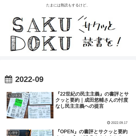
たまには熟読もするけど、
2022-09
『22世紀の民主主義』の書評とサ
ビジネス
クッと要約｜成田悠輔さんの忖度
なし民主主義への提言
2022.09.17
『OPEN』の書評とサクッと要約
心理学