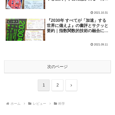
か」の変遷を辿る
2021.10.31
『2030年 すべてが「加速」する
ビジネス
世界に備えよ』の書評とサクッと
要約｜指数関数的技術の融合によ
って、空想が現実になる
2021.09.11
次のページ
次
1
2
へ
ホーム
レビュー
科学