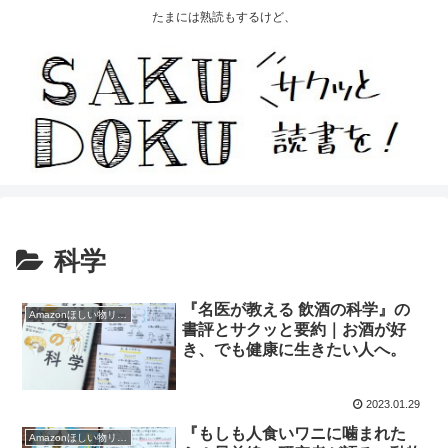
たまには熟読もするけど、
科学
『名医が教える 飲酒の科学』の
Amazonほしい物リスト2022
書評とサクッと要約｜お酒が好
き、でも健康に生きたい人へ。
2023.01.29
『もしも人食いワニに噛まれた
Amazonほしい物リスト2021