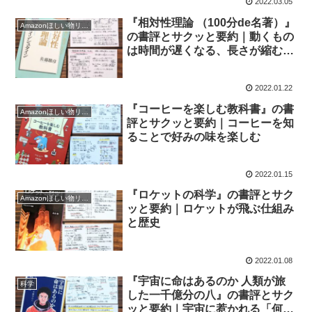
2022.03.05
『相対性理論 （100分de名著）』
Amazonほしい物リスト2021
の書評とサクッと要約｜動くもの
は時間が遅くなる、長さが縮む、
質量が増える
2022.01.22
『コーヒーを楽しむ教科書』の書
Amazonほしい物リスト2021
評とサクッと要約｜コーヒーを知
ることで好みの味を楽しむ
2022.01.15
『ロケットの科学』の書評とサク
Amazonほしい物リスト2021
ッと要約｜ロケットが飛ぶ仕組み
と歴史
2022.01.08
『宇宙に命はあるのか 人類が旅
科学
した一千億分の八』の書評とサク
ッと要約｜宇宙に惹かれる「何