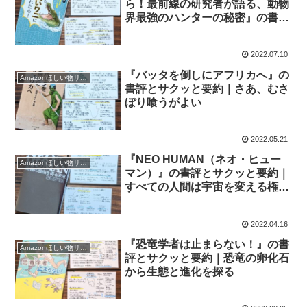
ら！最前線の研究者が語る、動物
界最強のハンターの秘密』の書評
とサクッと要約
2022.07.10
『バッタを倒しにアフリカへ』の
Amazonほしい物リスト2021
書評とサクッと要約｜さあ、むさ
ぼり喰うがよい
2022.05.21
『NEO HUMAN（ネオ・ヒュー
Amazonほしい物リスト2021
マン）』の書評とサクッと要約｜
すべての人間は宇宙を変える権利
を手にしている
2022.04.16
『恐竜学者は止まらない！』の書
Amazonほしい物リスト2021
評とサクッと要約｜恐竜の卵化石
から生態と進化を探る