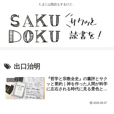
たまには熟読もするけど、
出口治明
『哲学と宗教全史』の書評とサク
ビジネス
ッと要約｜神を作った人間が科学
に左右される時代に見る景色と
は？
2020.09.07