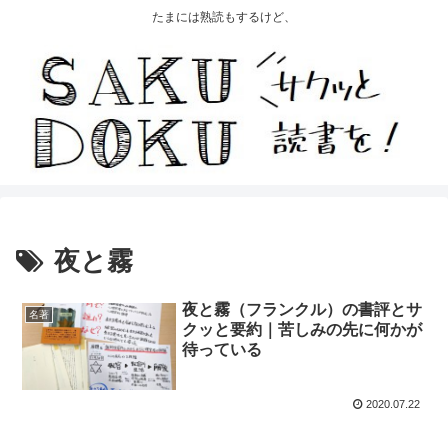
たまには熟読もするけど、
夜と霧
夜と霧（フランクル）の書評とサ
名著
クッと要約｜苦しみの先に何かが
待っている
2020.07.22