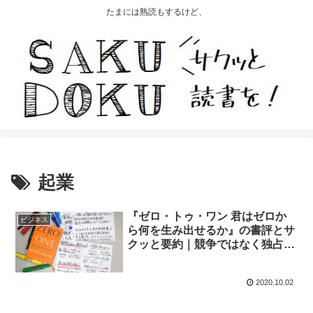
たまには熟読もするけど、
起業
『ゼロ・トゥ・ワン 君はゼロか
ビジネス
ら何を生み出せるか』の書評とサ
クッと要約｜競争ではなく独占せ
よ！
2020.10.02