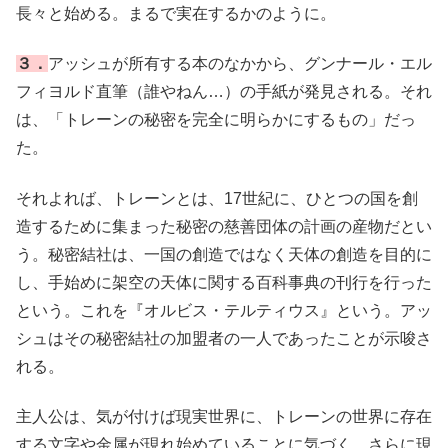
長々と始める。まるで実在するかのように。
３．
アッシュが所有する本のなかから、グンナール・エル
フィヨルド直筆（誰やねん…）の手紙が発見される。それ
は、「トレーンの秘密を完全に明らかにするもの」だっ
た。
それよれば、トレーンとは、17世紀に、ひとつの国を創
造するために集まった秘密の慈善団体の計画の産物だとい
う。秘密結社は、一国の創造ではなく天体の創造を目的に
し、手始めに架空の天体に関する百科事典の刊行を行った
という。これを『オルビス・テルティウス』という。アッ
シュはその秘密結社の加盟者の一人であったことが示唆さ
れる。
主人公は、気が付けば現実世界に、トレーンの世界に存在
する文字や金属が現れ始めていることに気づく。さらに現