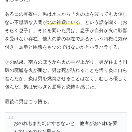
ある日の真夜中、男は水夫から「火の上を渡っても火傷し
ない不思議な人間が
北の神殿にいる
」という話を聞く（お
そらく息子）。それを聞いた男は、息子が自分が火に影響
を受けない存在、他人の夢の存在であるという特権に気が
付き、屈辱と困惑をもつのではないかとハラハラする。
その結果、南方のほうから火の手が上がり、男が住まう円
環の廃墟を火が囲む。男は死が訪れることを悟り炎に自ら
進んだが、炎は男を燃焼させることはなく、むしろ優しく
包んだ。男は安らぎと屈辱と恐怖を感じた。
最後に男はこう悟る。
おのれもまた幻にすぎないと、他者がおのれを夢
みているのだと思った