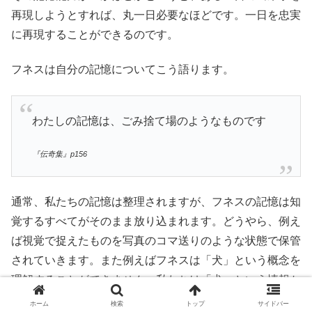
再現しようとすれば、丸一日必要なほどです。一日を忠実
に再現することができるのです。
フネスは自分の記憶についてこう語ります。
わたしの記憶は、ごみ捨て場のようなものです
『伝奇集』p156
通常、私たちの記憶は整理されますが、フネスの記憶は知
覚するすべてがそのまま放り込まれます。どうやら、例え
ば視覚で捉えたものを写真のコマ送りのような状態で保管
されていきます。また例えばフネスは「犬」という概念を
理解することができません。私たちは「犬」という情報か
ら頭の中で想像するとき、様々な犬種や大きさを想像する
ホーム
検索
トップ
サイドバー