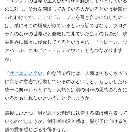
『リング』の世界で主人公が何かを解決しようとしている
のに対し、それを俯瞰してみている人がいるという状態だ
ったわけです。ここで『ループ』を引き合いに出したの
は、単にそこの構成が似ているという話ではなく、プログ
ラムのなかの世界だと俯瞰して見ていたはずのものが、現
実世界に徐々に侵食してくるというもの。『トレーン、ウ
クバール、オルビス・テルティウス』ともつながります
ね。
『
サピエンス全史
』的な話で行けば、人類はそもそも本当
に自らの意志で行動しているのかというと、もしかしたら
統一に向かおうとする、人類とは別の何かの思惑のなかに
いるかもしれないということでしょうか。
最後にひとつ、男が息子の創造に執着する様は何を表して
いるのでしょうか。創作者の没入感は、親が子に向ける無
償の愛を感じざるを得ません。