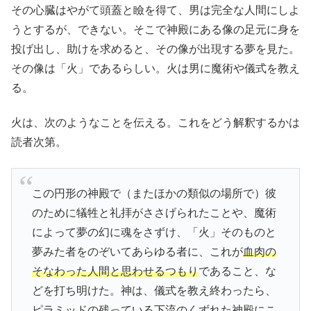
その心臓はやがて頭蓋と瞼を得て、男は完全な人間にしよ
うとするが、できない。そこで神殿にある像の足元に身を
投げ出し、助けを求めると、その像が出現する夢を見た。
その像は「火」であるらしい。火は男に魔術や儀式を教え
る。
火は、次のようなことを伝える。これをどう解釈するかは
読者次第。
この円形の神殿で（またほかの類似の場所で）彼
のために犠牲と礼拝がささげられたことや、魔術
によって夢の幻に魂をさずけ、「火」そのものと
夢みた者をのぞいてあらゆる者に、これが
血肉の
そなわった人間と思わせるつもり
であること、な
どを打ち明けた。神は、儀式を教え終わったら、
ピラミッドの残っている下流のくずれた神殿にこ