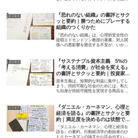
使うことで、事業計画に落とし込める人
材になれる。
『恐れのない組織』の書評とサク
ビジネス
ッと要約｜勝つためにプレーする
組織のつくりかた
『恐れのない組織』は、心理的安全性の
提唱エドモンドソン教授の著書。対人関
係への悪影響を懸念する不安が、いかに
組織に危険であるかを、事例、実践まで
語る一冊。
『サステナブル資本主義 5%の
ビジネス
「考える消費」が社会を変える』
の書評とサクッと要約｜投資家マ
インドをもって消費する
資本主義は、短期的な利益に集中してし
まう。持続可能な社会のためには、私た
ち自身が持続可能性を実現する商品を消
費する「考える消費者」となる必要があ
る。
『ダニエル・カーネマン、心理と
ビジネス
経済を語る』の書評とサクッと要
約｜満足度を決めるのは状態では
なく変化
『ダニエル・カーネマン、心理と経済を
語る』の要約。行動経済学の創始者のひ
とりカーネマンの論文から読みやすいも