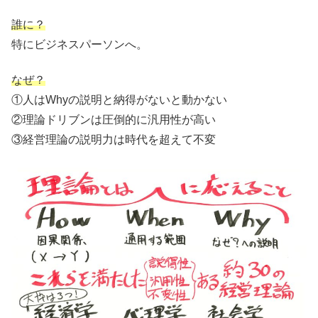
誰に？
特にビジネスパーソンへ。
なぜ？
①人はWhyの説明と納得がないと動かない
②理論ドリブンは圧倒的に汎用性が高い
③経営理論の説明力は時代を超えて不変