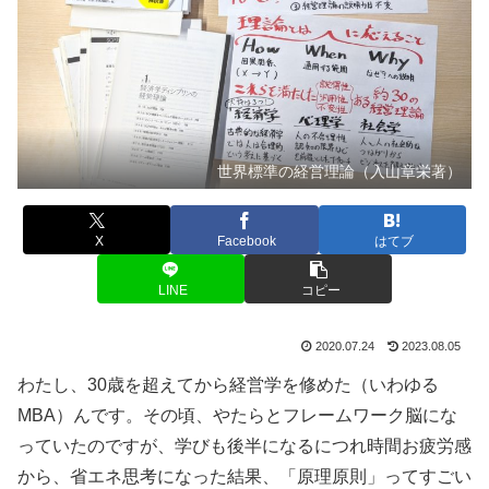
世界標準の経営理論（入山章栄著）
X
Facebook
はてブ
LINE
コピー
2020.07.24
2023.08.05
わたし、30歳を超えてから経営学を修めた（いわゆる
MBA）んです。その頃、やたらとフレームワーク脳にな
っていたのですが、学びも後半になるにつれ時間お疲労感
から、省エネ思考になった結果、「原理原則」ってすごい