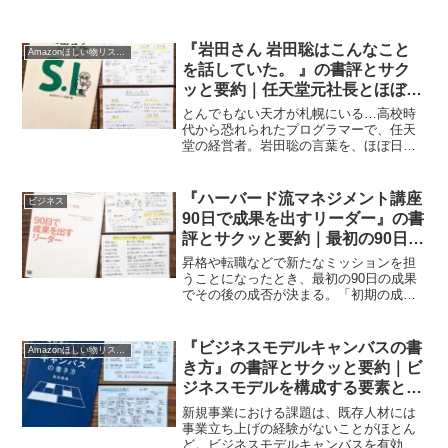
『岩田さん 岩田聡はこんなこと
Amazonほしい物リスト2020
を話していた。 』の書評とサク
ッと要約｜任天堂元社長とほぼ日
との対話
とんでもない天才が札幌にいる…高校時
代から恐れられたプログラマーで、任天
堂の経営者。岩田聡の言葉を、ほぼ日が
再編集したのが『岩田聡はこんなことを
話していた』。
『ハーバード流マネジメント講座
ビジネス
90日で成果を出すリーダー』の書
評とサクッと要約｜最初の90日で
成否が決まる
昇格や転職などで新たなミッションを担
うことになったとき、最初の90日の成果
でその後の成否が決まる。「初期の成果
を上げる」などの原則をまとめた一冊を
要約解説。
『ビジネスモデルキャンバスの書
Amazonほしい物リスト2021
き方』の書評とサクッと要約｜ビ
ジネスモデルを構成する要素とそ
の関係性
新規事業における課題は、既存人材には
事業立ち上げの経験がないことがほとん
ど。ビジネスモデルキャンバスを有効に