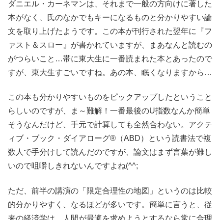
ダニエル・カーネマンは、それまで一般の方向けに著した
本がなく、氏のなかでもキーになるものと分かりやすい論
文を取り上げたようです。この本が刊行された翌年に『フ
ァスト＆スロー』が書かれていますが、まあなんと読むの
がつらいこと…帯に東大生に一番読まれた本とあったので
すが、東大生すごいですね。あの本、眠くなりますから…
この本も分かりやすいものをピックアップしたということ
らしいのですが、ま～難解！一番最後のU指数なんか簡単
そうなんだけど、手元で計算しても全然合わない。アクテ
ィブ・ブック・ダイアローグ®（ABD）という読書法で複
数人で手分けして読んだのですが、論文はまず言葉が難し
いので咀嚼しきれないんですよね(^^;
ただ、前半の講演の「限定合理性の地図」というのは比較
的分かりやすく、なるほどが多いです。簡単に言うと、従
来の経済学は、人間が最適を求めようとするなら常に合理