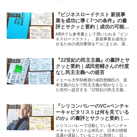
ど、人は誰もがマイノリティ。
『ビジネスロードテスト 新規事
ビジネス
業を成功に導く7つの条件』の書
評とサクッと要約｜成功の可能性
を高める視点
MBAでも参考書として用いられる『ビジ
ネスロードテスト』。新規事業を成功さ
せるための成功要因を7つにまとめ、落と
し穴はどこにあるのかをまとめた一冊。
『22世紀の民主主義』の書評とサ
ビジネス
クッと要約｜成田悠輔さんの忖度
なし民主主義への提言
イエール大学助教授の成田悠輔氏の、資
本主義のなかで民主主義が効かなくなっ
た現代へ提言する『22世紀の民主主義』
を要約。
『シリコンバレーのVC=ベンチャ
ビジネス
ーキャピタリストは何を見ている
のか』の書評とサクッと要約｜技
術とビジネスモデルの本質と20年
シリコンバレーで活動しているベンチャ
後の未来
ーキャピタリスト山本氏が、日本の情報
流通が遅延していることに危惧し、日本