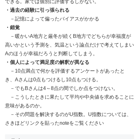
できる。家では個別に評価するしかない。
・過去の経験に引っ張られる
－記憶によって偏ったバイアスがかかる
・錯覚
－暖かいA地方と厳冬が続くB地方でどちらが幸福度が
高いかという予測を、気温という論点だけで考えてしまい
Aのほうが幸福だろうと判断してしまう。
・個人によって満足度の解釈が異なる
－10点満点で何かを評価するアンケートがあったと
き、Aさんは0点もつけるし10点もつける。
－でもBさんは4～8点の間でしか点をつけない。
－こうしたときに果たして平均や中央値を求めることに
意味があるのか。
－その問題を解決するのがU指数。U指数については、
さきほどリンクを貼ったnoteをご覧ください