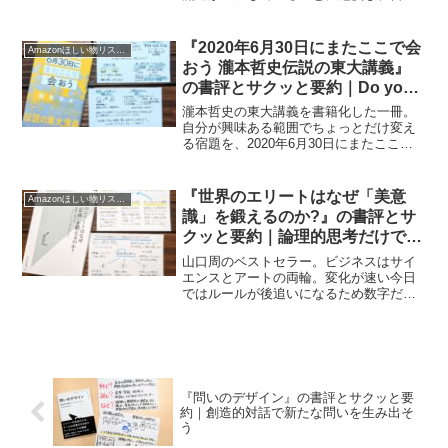
へシリコンバレーの情報を届けようとま
とめた一冊。
『2020年6月30日にまたここで会
Amazonほしい物リスト2021
おう 瀧本哲史伝説の東大講義』
の書評とサクッと要約｜Do your
homework!
瀧本哲史の東大講義を書籍化した一冊。
自分が興味ある範囲でちょっとだけ変え
る宿題を、2020年6月30日にまたここで
会おうと約束した。
『世界のエリートはなぜ「美意
Amazonほしい物リスト2020
識」を鍛えるのか?』の書評とサ
クッと要約｜論理的思考だけでは
差別化が喪失される
山口周のベストセラー。ビジネスはサイ
エンスとアートの両輪。変化が速い今日
ではルールが後追いになるため数字だけ
ではなく自己規範、「美意識」が必要
だ。
『問いのデザイン』の書評とサクッと要
約｜創造的対話で新たな問いを生み出そ
う