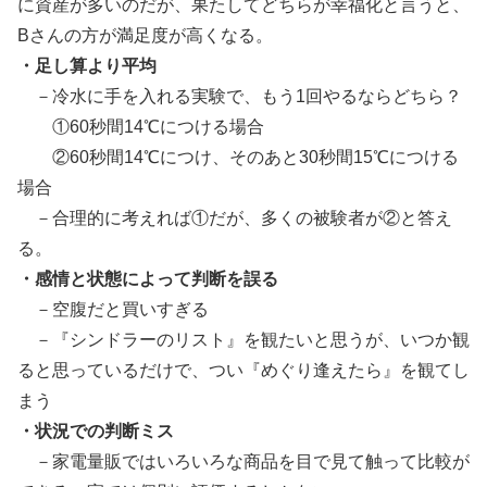
に資産が多いのだが、果たしてどちらが幸福化と言うと、
Bさんの方が満足度が高くなる。
・足し算より平均
－冷水に手を入れる実験で、もう1回やるならどちら？
①60秒間14℃につける場合
②60秒間14℃につけ、そのあと30秒間15℃につける
場合
－合理的に考えれば①だが、多くの被験者が②と答え
る。
・感情と状態によって判断を誤る
－空腹だと買いすぎる
－『シンドラーのリスト』を観たいと思うが、いつか観
ると思っているだけで、つい『めぐり逢えたら』を観てし
まう
・状況での判断ミス
－家電量販ではいろいろな商品を目で見て触って比較が