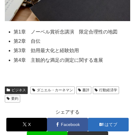
第1章 ノーベル賞祈念講演 限定合理性の地図
第2章 自伝
第3章 効用最大化と経験効用
第4章 主観的な満足の測定に関する進展
ビジネス
ダニエル・カーネマン
書評
行動経済学
要約
シェアする
X
Facebook
はてブ