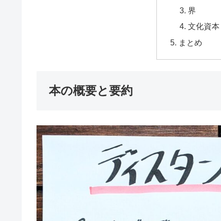
界
文化資本
まとめ
本の概要と要約