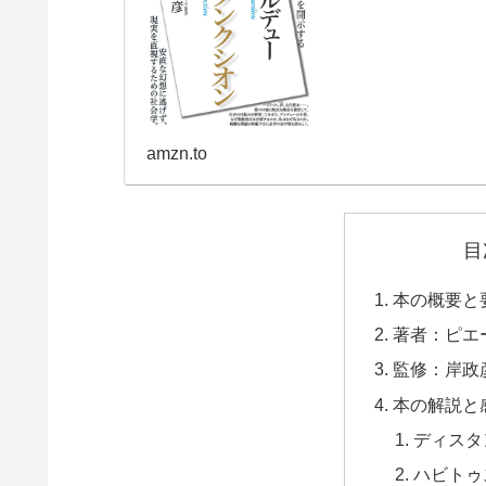
amzn.to
目
本の概要と
著者：ピエ
監修：岸政
本の解説と
ディスタ
ハビトゥ