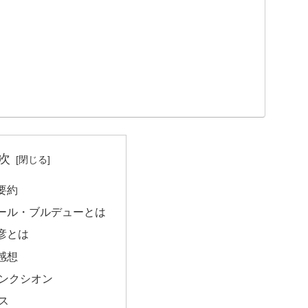
次
要約
ール・ブルデューとは
彦とは
感想
ンクシオン
ス