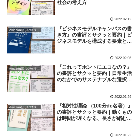
社会の考え方
2022.02.12
『ビジネスモデルキャンバスの書
Amazonほしい物リスト2021
き方』の書評とサクッと要約｜ビ
ジネスモデルを構成する要素とそ
の関係性
2022.02.05
『これってホントにエコなの？』
Amazonほしい物リスト2021
の書評とサクッと要約｜日常生活
のなかでのサステナブルな選択と
は
2022.01.29
『相対性理論 （100分de名著）』
Amazonほしい物リスト2021
の書評とサクッと要約｜動くもの
は時間が遅くなる、長さが縮む、
質量が増える
2022.01.22