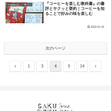
『コーヒーを楽しむ教科書』の書
Amazonほしい物リスト2021
評とサクッと要約｜コーヒーを知
ることで好みの味を楽しむ
2022.01.15
次のページ
前
次
1
3
4
5
14
へ
へ