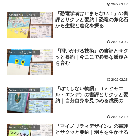
2022.03.12
『恐竜学者は止まらない！』の書
Amazonほしい物リスト2021
評とサクッと要約｜恐竜の卵化石
から生態と進化を探る
2022.03.05
『問いかける技術』の書評とサク
Amazonほしい物リスト2021
ッと要約｜今ここで必要な謙虚さ
を育む
2022.02.26
『はてしない物語』（ミヒャエ
Amazonほしい物リスト2021
ル・エンデ）の書評とサクッと要
約｜自分自身を見つめる成長の物
語
2022.02.19
『マイノリティデザイン』の書評
Amazonほしい物リスト2021
とサクッと要約｜弱さを生かせる